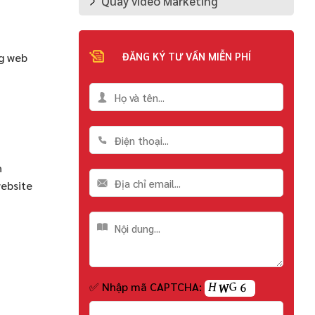
Quay video Marketing
ĐĂNG KÝ TƯ VẤN MIỄN PHÍ
ng web
h
ebsite
✅ Nhập mã CAPTCHA: