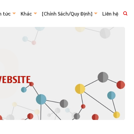
n tức
Khác
[Chính Sách/Quy Định]
Liên hệ