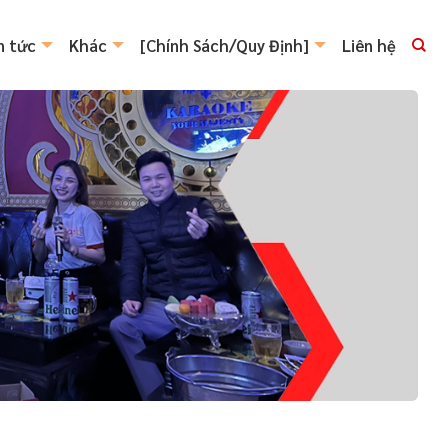
n tức
Khác
[Chính Sách/Quy Định]
Liên hệ