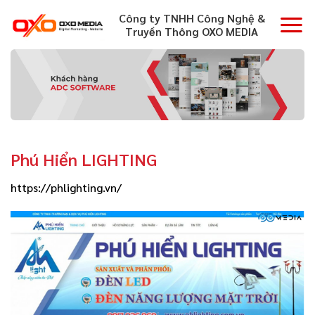
Skip
Công ty TNHH Công Nghệ &
to
Truyền Thông OXO MEDIA
content
Phú Hiển LIGHTING
https://phlighting.vn/