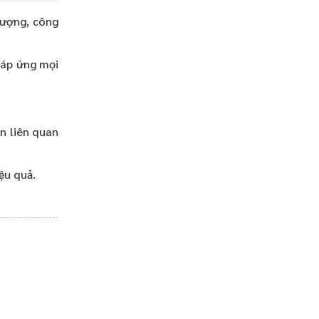
lượng, công
đáp ứng mọi
n liên quan
ệu quả.