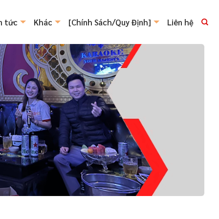
n tức
Khác
[Chính Sách/Quy Định]
Liên hệ