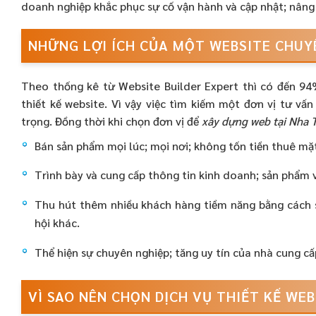
doanh nghiệp khắc phục sự cố vận hành và cập nhật; nâng
NHỮNG LỢI ÍCH CỦA MỘT WEBSITE CHUY
Theo thống kê từ Website Builder Expert thì có đến 94
thiết kế website. Vì vậy việc tìm kiếm một đơn vị tư vấ
trọng. Đồng thời khi chọn đơn vị để
xây dựng web tại Nha 
Bán sản phẩm mọi lúc; mọi nơi; không tốn tiền thuê mặt
Trình bày và cung cấp thông tin kinh doanh; sản phẩm v
Thu hút thêm nhiều khách hàng tiềm năng bằng cách 
hội khác.
Thể hiện sự chuyên nghiệp; tăng uy tín của nhà cung cấ
VÌ SAO NÊN CHỌN DỊCH VỤ THIẾT KẾ WE