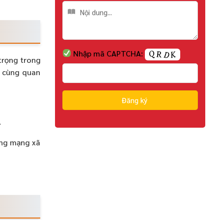
Nhập mã CAPTCHA:
trọng trong
ô cùng quan
.
ảng mạng xã